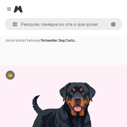
Magnific
Close menu
Pesqui
Início
/
stock
/
Vetores
/
Rotweiller Dog Carto…
Premium