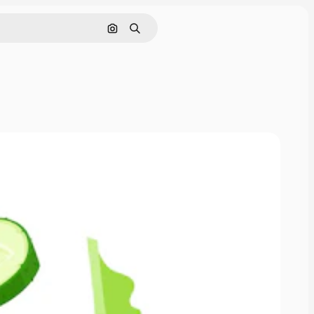
Pesquisar por imagem
Buscar