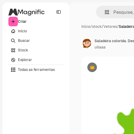
Criar
Início
/
stock
/
Vetores
/
Saladeira
Início
Buscar
Saladeira colorida. De
uiliaaa
Stock
Explorar
Todas as ferramentas
Premium