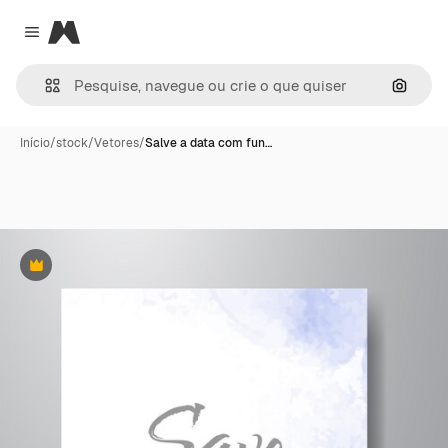
Magnific
Close menu
Pesqui
Início
/
stock
/
Vetores
/
Salve a data com fun…
Premium