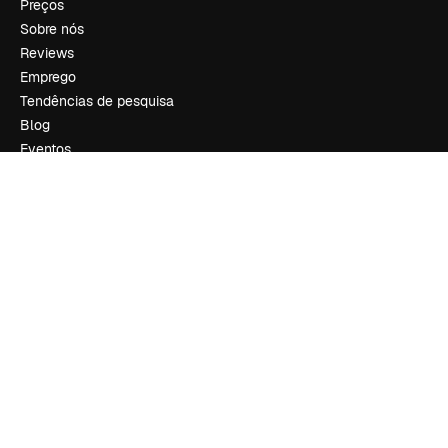
Preços
Sobre nós
Reviews
Emprego
Tendências de pesquisa
Blog
Eventos
Slidesgo
Vender conteúdo
Sala de imprensa
Procurando por magnific.ai?
Siga-nos
Suporte ao cliente
Instagram
YouTube
LinkedIn
TikTok
Discord