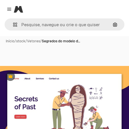
Magnific
Close menu
Pesqui
Início
/
stock
/
Vetores
/
Segredos do modelo d…
Premium