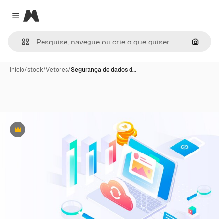
Magnific
Close menu
Pesqui
Início
/
stock
/
Vetores
/
Segurança de dados d…
Premium