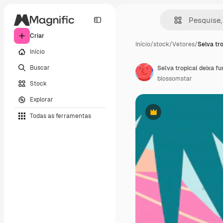
Criar
Início
/
stock
/
Vetores
/
Selva tro
Início
Buscar
Selva tropical deixa f
blossomstar
Stock
Explorar
Todas as ferramentas
Premium