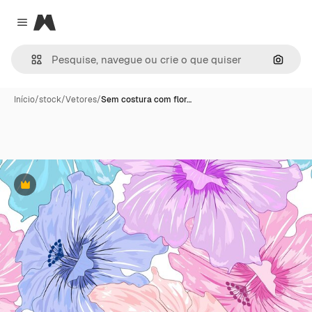
Magnific
Close menu
Pesqui
Início
/
stock
/
Vetores
/
Sem costura com flor…
Premium