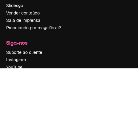
Slidesgo
Vender conteúdo
Sala de imprensa
Procurando por magnific.ai?
Siga-nos
Suporte ao cliente
Instagram
YouTube
LinkedIn
TikTok
Discord
X
Reddit
Copyright © 2010-
2026
Freepik Company S.L.U.
Todos os direitos
reservados
.