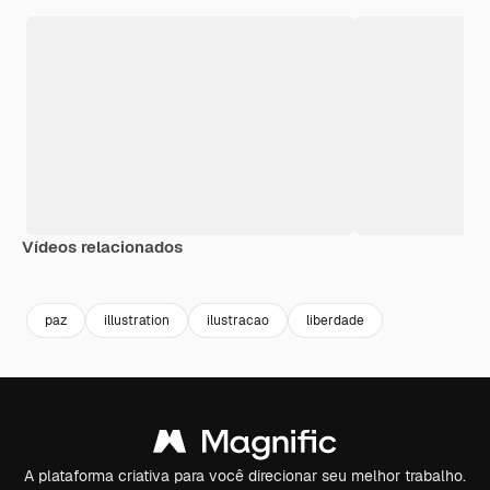
Vídeos relacionados
Premium
Premium
Premium
Premium
paz
illustration
ilustracao
liberdade
A plataforma criativa para você direcionar seu melhor trabalho.