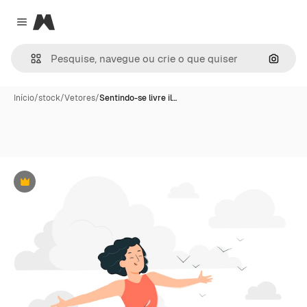
Magnific
Close menu
Pesqui
Início
/
stock
/
Vetores
/
Sentindo-se livre il…
Premium