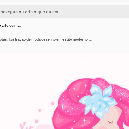
e arte com p…
Sereia de arte com pérolas. Ilustração de moda desenho em estilo moderno. Bela sereia.