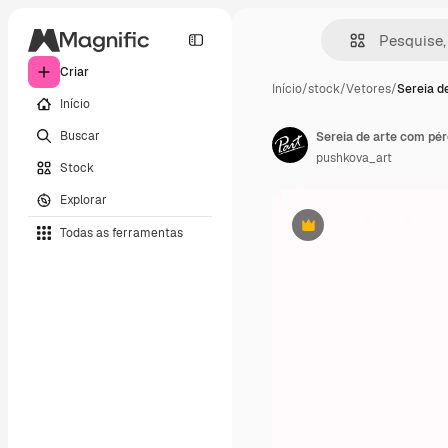
Criar
Início
/
stock
/
Vetores
/
Sereia d
Início
Buscar
pushkova_art
Stock
Explorar
Todas as ferramentas
Premium