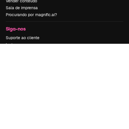
Vender conteúdo
Sala de imprensa
Procurando por magnific.ai?
Siga-nos
Suporte ao cliente
Instagram
YouTube
LinkedIn
TikTok
Discord
X
Reddit
Copyright © 2010-
2026
Freepik Company S.L.U.
Todos os direitos
reservados
.