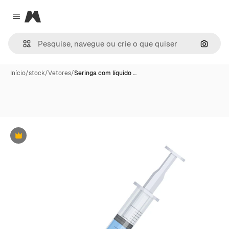
Magnific
Close menu
Pesqui
Início
/
stock
/
Vetores
/
Seringa com líquido …
Premium