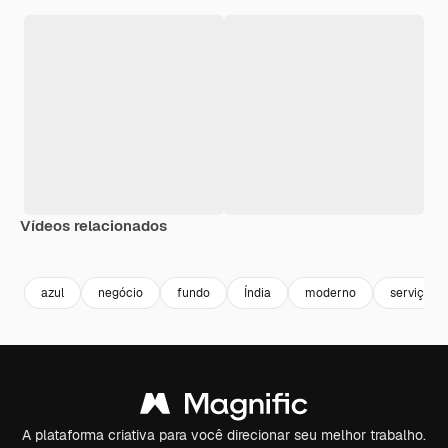
Vídeos relacionados
Premium
Premium
Premium
Premium
azul
negócio
fundo
Índia
moderno
serviço
A plataforma criativa para você direcionar seu melhor trabalho.