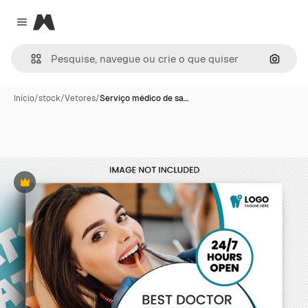
Magnific
Close menu
Pesqui
Início
/
stock
/
Vetores
/
Serviço médico de sa…
Premium