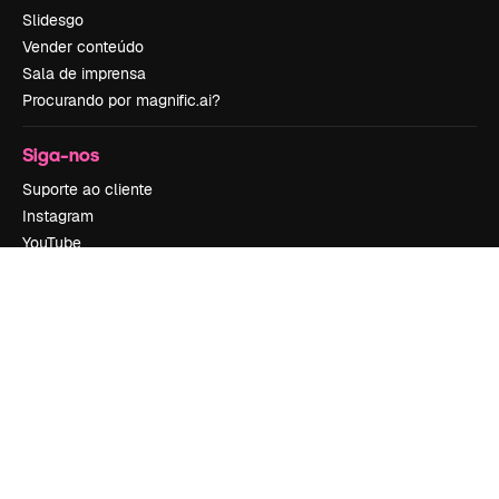
Slidesgo
Vender conteúdo
Sala de imprensa
Procurando por magnific.ai?
Siga-nos
Suporte ao cliente
Instagram
YouTube
LinkedIn
TikTok
Discord
X
Reddit
Copyright © 2010-
2026
Freepik Company S.L.U.
Todos os direitos
reservados
.