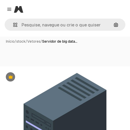
Magnific
Close menu
Pesqui
Início
/
stock
/
Vetores
/
Servidor de big data…
Premium