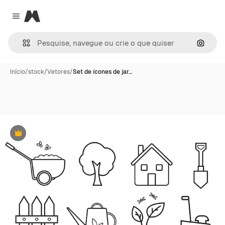
Magnific
Close menu
Pesqui
Início
/
stock
/
Vetores
/
Set de ícones de jar…
Premium