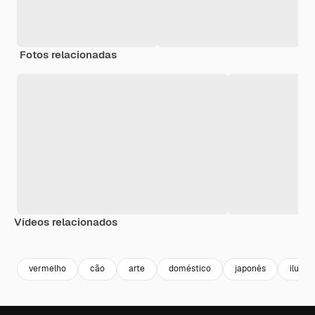
Fotos relacionadas
Vídeos relacionados
Premium
Premium
Premium
Premium
vermelho
cão
arte
doméstico
japonês
ilustr