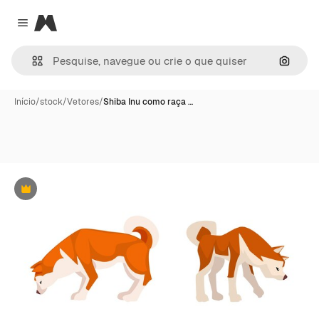
Magnific
Close menu
Pesqui
Início
/
stock
/
Vetores
/
Shiba Inu como raça …
Premium