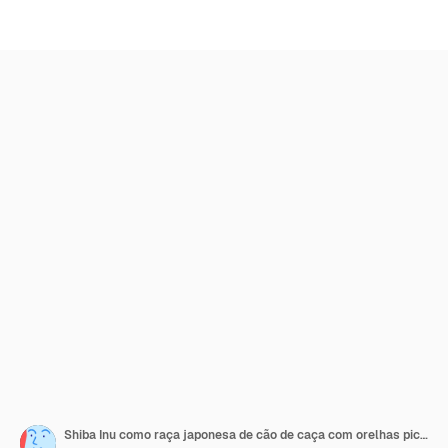
Shiba Inu como raça japonesa de cão de caça com orelhas picadas e cauda enrolada em conjunto vetorial de postura de pé