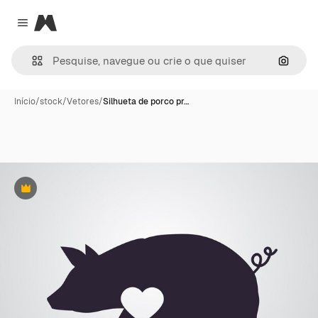
Magnific
Close menu
Pesqui
Início
/
stock
/
Vetores
/
Silhueta de porco pr…
Premium