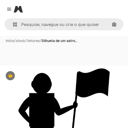
Magnific
Close menu
Pesqui
Início
/
stock
/
Vetores
/
Silhueta de um astro…
Premium