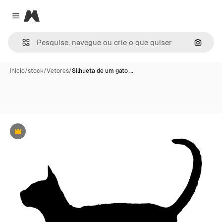
Magnific
Close menu
Pesqui
Início
/
stock
/
Vetores
/
Silhueta de um gato …
Premium