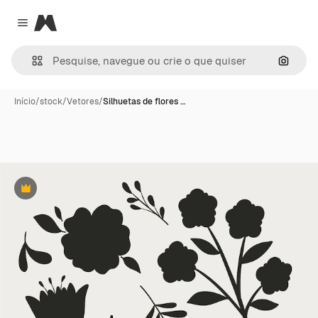
Magnific
Close menu
Pesqui
Início
/
stock
/
Vetores
/
Silhuetas de flores …
Premium