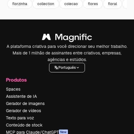
florzinha
collection
colecao
flores
floral
ilus
A plataforma criativa para você direcionar seu melhor trabalho.
Mais de 1 milhão de assinantes entre criativos, empresas,
agências e estúdios.
Português
Produtos
Spaces
Assistente de IA
Gerador de imagens
Gerador de vídeos
Texto para voz
Conteúdo de stock
MCP para Claude/ChatGPT
New