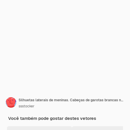
Silhuetas laterais de meninas. Cabeças de garotas brancas negras étnicas, modelos de moda feminina pessoas negras, rostos femininos bonitos, adolescente desenhando perfis de senhoras retratos gráfico vetorial
ssstocker
Você também pode gostar destes vetores