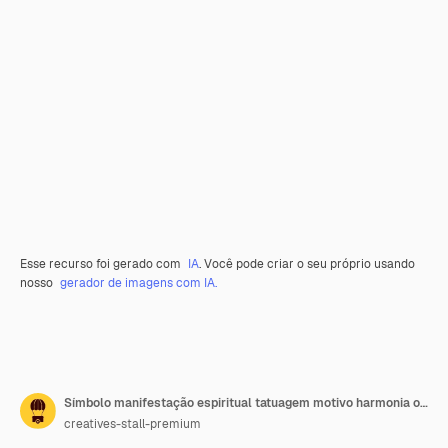
Esse recurso foi gerado com
IA
. Você pode criar o seu próprio usando
nosso
gerador de imagens com IA.
Símbolo manifestação espiritual tatuagem motivo harmonia obra de arte glifo sólido preenchido vetor
creatives-stall-premium