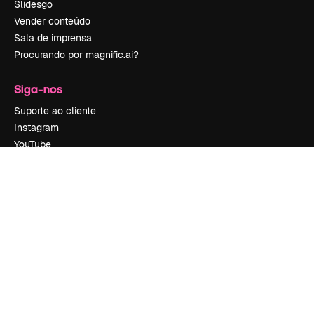
Slidesgo
Vender conteúdo
Sala de imprensa
Procurando por magnific.ai?
Siga-nos
Suporte ao cliente
Instagram
YouTube
LinkedIn
TikTok
Discord
X
Reddit
Copyright © 2010-
2026
Freepik Company S.L.U.
Todos os direitos
reservados
.