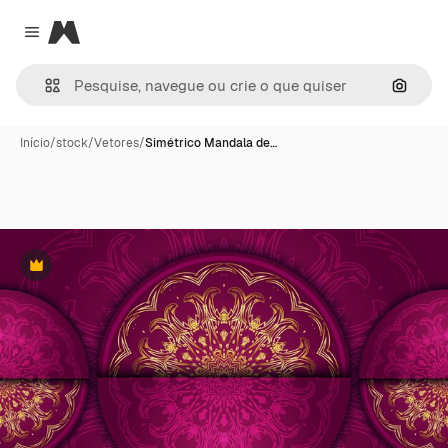
Magnific
Close menu
Pesqui
Início
/
stock
/
Vetores
/
Simétrico Mandala de…
Premium