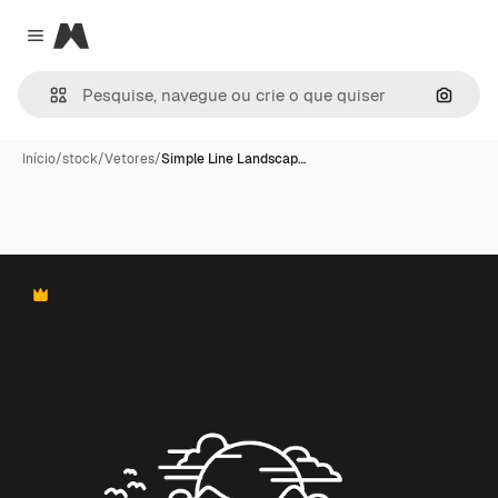
Magnific
Close menu
Pesqui
Início
/
stock
/
Vetores
/
Simple Line Landscap…
Premium