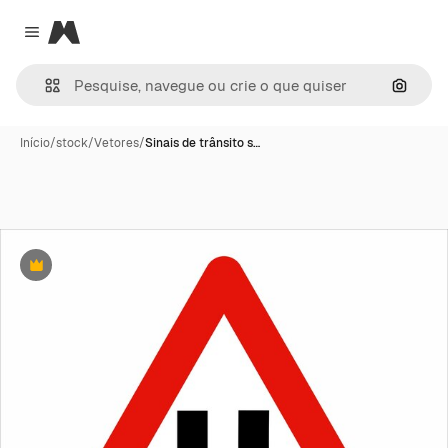
Magnific
Close menu
Pesqui
Início
/
stock
/
Vetores
/
Sinais de trânsito s…
Premium