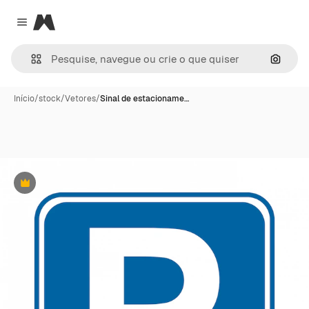
Magnific
Close menu
Pesqui
Início
/
stock
/
Vetores
/
Sinal de estacioname…
Premium