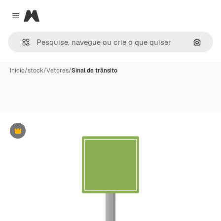
Magnific
Close menu
Pesqui
Início
/
stock
/
Vetores
/
Sinal de trânsito
Premium