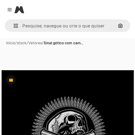
Magnific
Close menu
Pesqui
Início
/
stock
/
Vetores
/
Sinal gótico com cam…
Premium