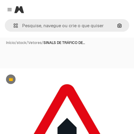
Magnific
Close menu
Pesqui
Início
/
stock
/
Vetores
/
SINALS DE TRÁFICO DE…
Premium