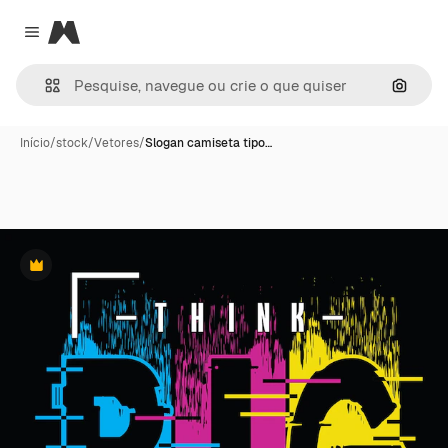
Magnific
Close menu
Pesqui
Início
/
stock
/
Vetores
/
Slogan camiseta tipo…
Premium