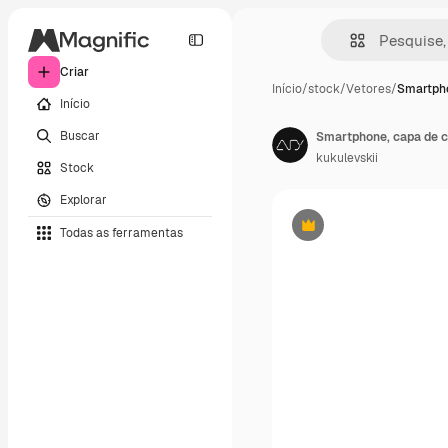
Criar
Início
/
stock
/
Vetores
/
Smartpho
Início
Buscar
Smartphone, capa de ce
kukulevskii
Stock
Explorar
Todas as ferramentas
Premium