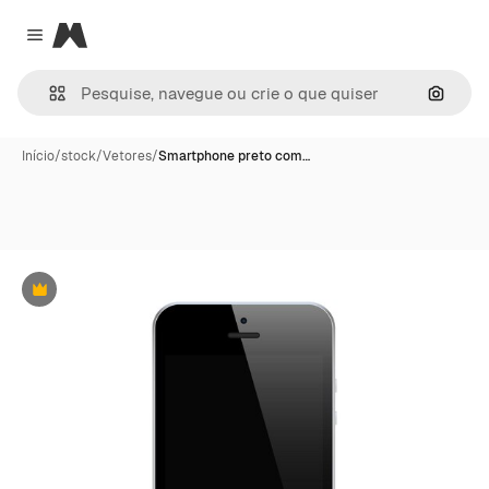
Magnific
Close menu
Pesqui
Início
/
stock
/
Vetores
/
Smartphone preto com…
Premium