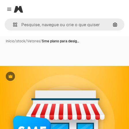
Magnific
Close menu
Pesqui
Início
/
stock
/
Vetores
/
Sme plano para desig…
Premium