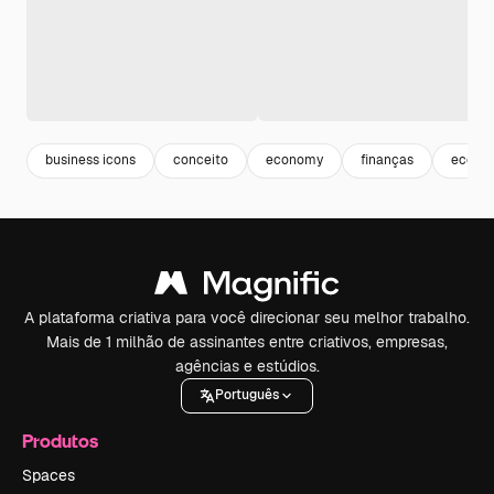
business icons
conceito
economy
finanças
econo
A plataforma criativa para você direcionar seu melhor trabalho.
Mais de 1 milhão de assinantes entre criativos, empresas,
agências e estúdios.
Português
Produtos
Spaces