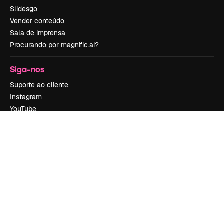
Slidesgo
Vender conteúdo
Sala de imprensa
Procurando por magnific.ai?
Siga-nos
Suporte ao cliente
Instagram
YouTube
LinkedIn
TikTok
Discord
X
Reddit
Copyright © 2010-
2026
Freepik Company S.L.U.
Todos os direitos
reservados
.