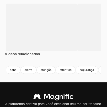
Vídeos relacionados
Premium
Premium
Premium
Premium
cona
alerta
atenção
attention
segurança
par
A plataforma criativa para você direcionar seu melhor trabalho.