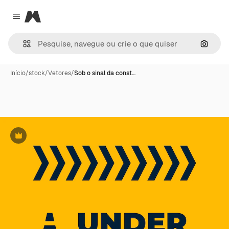
Magnific
Close menu
Pesqui
Início
/
stock
/
Vetores
/
Sob o sinal da const…
Premium