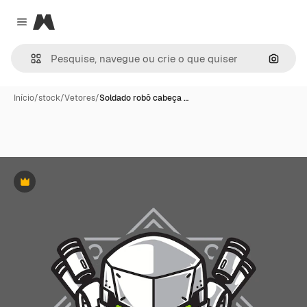
Magnific
Close menu
Pesqui
Início
/
stock
/
Vetores
/
Soldado robô cabeça …
Premium