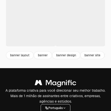
banner layout
banner
banner design
banner site
l
A plataforma criativa para você direcionar seu melhor trabalho.
Mais de 1 milhão de assinantes entre criativos, empresas,
agências e estúdios.
Português