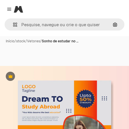
Magnific
Close menu
Pesqui
Início
/
stock
/
Vetores
/
Sonho de estudar no …
Premium