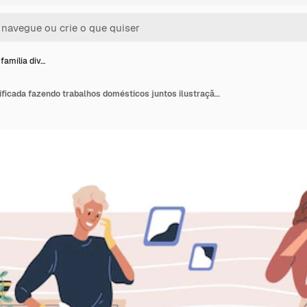
família div…
Sorrindo família diversificada fazendo trabalhos domésticos juntos ilustração plana vetorial. Cão alegre ajuda a mãe lavando o pano de uso do chão isolado no branco. Pais e filhos felizes se divertindo durante a limpeza da sala.