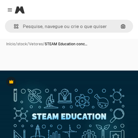
Magnific
Close menu
Pesqui
Início
/
stock
/
Vetores
/
STEAM Education conc…
Premium