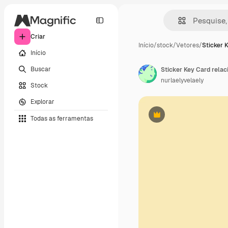
Criar
Início
/
stock
/
Vetores
/
Sticker 
Início
Buscar
nurlaelyvelaely
Stock
Explorar
Todas as ferramentas
Premium