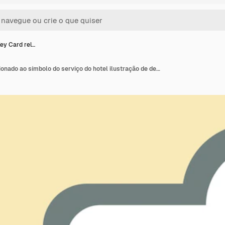
Key Card rel…
Sticker Key Card relacionado ao símbolo do serviço do hotel ilustração de design simples