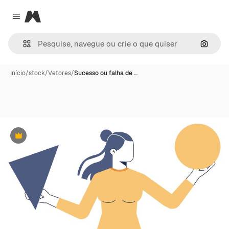
Magnific
Close menu
Pesqui
Início
/
stock
/
Vetores
/
Sucesso ou falha de …
Premium