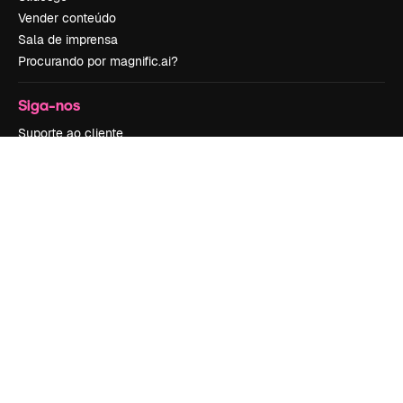
Vender conteúdo
Sala de imprensa
Procurando por magnific.ai?
Siga-nos
Suporte ao cliente
Instagram
YouTube
LinkedIn
TikTok
Discord
X
Reddit
Copyright © 2010-
2026
Freepik Company S.L.U.
Todos os direitos
reservados
.