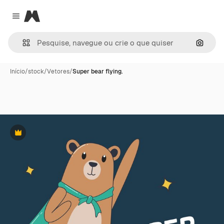
Magnific
Close menu
Pesqui
Início
/
stock
/
Vetores
/
Super bear flying.
Premium