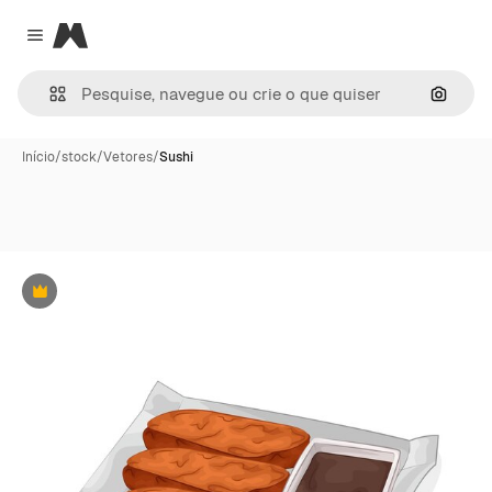
Magnific
Close menu
Pesqui
Início
/
stock
/
Vetores
/
Sushi
Premium