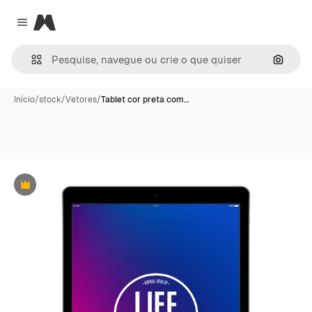
Magnific
Close menu
Pesqui
Início
/
stock
/
Vetores
/
Tablet cor preta com…
Premium