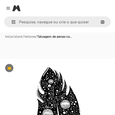
Magnific
Close menu
Pesqui
Início
/
stock
/
Vetores
/
Tatuagem de penas co…
Premium