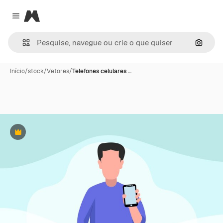
Magnific
Close menu
Pesqui
Início
/
stock
/
Vetores
/
Telefones celulares …
Premium