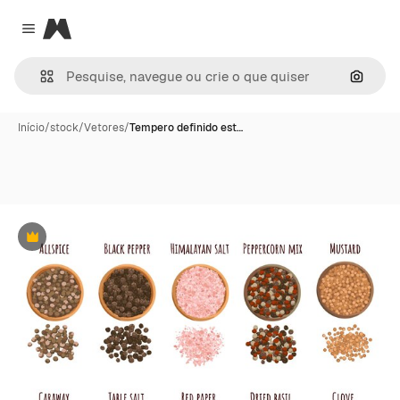
Magnific
Close menu
Pesqui
Início
/
stock
/
Vetores
/
Tempero definido est…
Premium