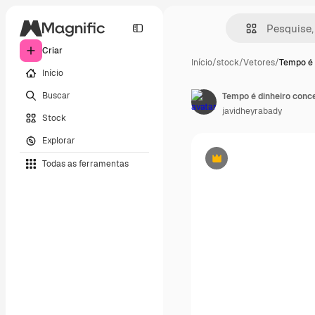
Criar
Início
/
stock
/
Vetores
/
Tempo é 
Início
Buscar
Tempo é dinheiro conce
javidheyrabady
Stock
Explorar
Todas as ferramentas
Premium