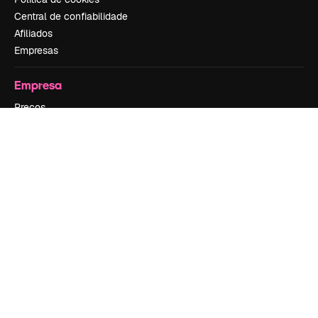
Central de confiabilidade
Afiliados
Empresas
Empresa
Preços
Sobre nós
Reviews
Emprego
Tendências de pesquisa
Blog
Eventos
Slidesgo
Vender conteúdo
Sala de imprensa
Procurando por magnific.ai?
Siga-nos