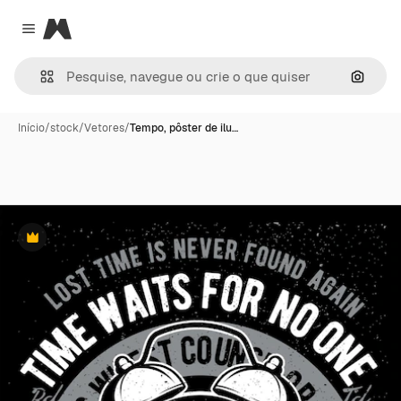
Magnific
Close menu
Pesqui
Início
/
stock
/
Vetores
/
Tempo, pôster de ilu…
Premium