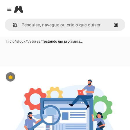
Magnific
Close menu
Pesqui
Início
/
stock
/
Vetores
/
Testando um programa…
Premium