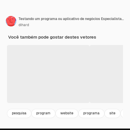
Testando um programa ou aplicativo de negócios Especialistas em pessoas verificam software e segurança em busca de bugs
dihard
Você também pode gostar destes vetores
pesquisa
program
website
programa
site
se