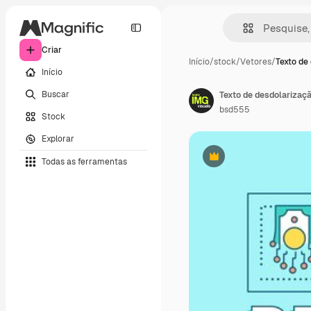
Criar
Início
/
stock
/
Vetores
/
Texto de
Início
Buscar
bsd555
Stock
Explorar
Todas as ferramentas
Premium