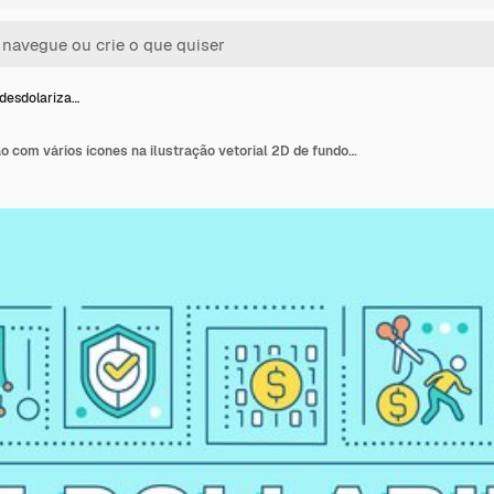
 desdolariza…
Texto de desdolarização com vários ícones na ilustração vetorial 2D de fundo monocromático azul