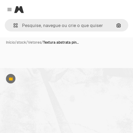
Magnific
Close menu
Pesqui
Início
/
stock
/
Vetores
/
Textura abstrata pin…
Premium